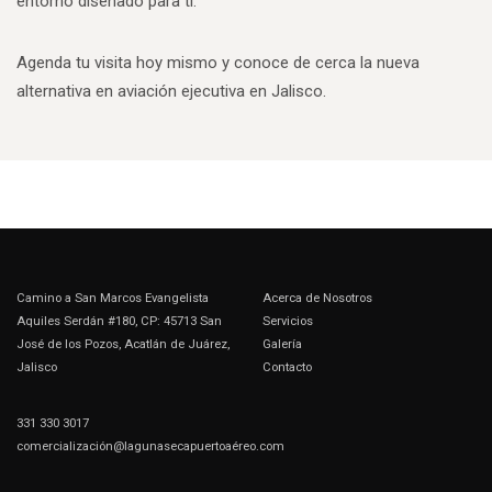
entorno diseñado para ti.
Agenda tu visita hoy mismo y conoce de cerca la nueva
alternativa en aviación ejecutiva en Jalisco.
Camino a San Marcos Evangelista
Acerca de Nosotros
Aquiles Serdán #180, CP: 45713 San
Servicios
José de los Pozos, Acatlán de Juárez,
Galería
Jalisco
Contacto
331 330 3017
comercialización@lagunasecapuertoaéreo.com