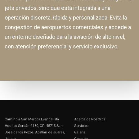
jets privados, sino que está integrada a una
operación discreta, rápida y personalizada. Evita la
congestión de aeropuertos comerciales y accede a
un entorno diseñado para la aviación de alto nivel,
con atención preferencial y servicio exclusivo.
Camino a San Marcos Evangelista
Acerca de Nosotros
Aquiles Serdán #180, CP: 45713 San
Servicios
José de los Pozos, Acatlán de Juárez,
Galería
Jalisco
Contacto