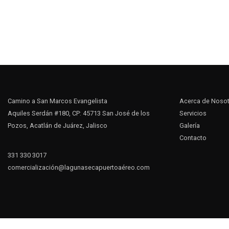
Camino a San Marcos Evangelista
Acerca de Noso
Aquiles Serdán #180, CP: 45713 San José de los
Servicios
Pozos, Acatlán de Juárez, Jalisco
Galería
Contacto
331 330 3017
comercialización@lagunasecapuertoaéreo.com
Social Chat is free, download and try it now
here!